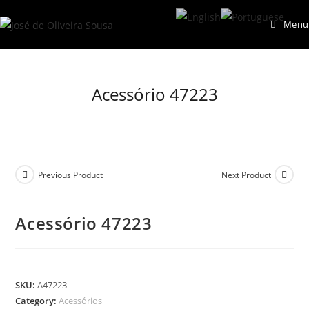
Skip
Menu
to
content
Acessório 47223
Previous Product
Next Product
Acessório 47223
SKU:
A47223
Category:
Acessórios