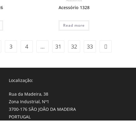
26
Acessório 1328
Read more
3
4
…
31
32
33
Localização:
Rua da Madeira, 38
Zona Industrial, Nº1
3700-176 SÃO JOÃO DA MADEIRA
PORTUGAL