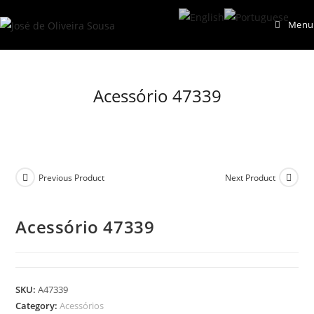
Skip
Menu
to
content
Acessório 47339
Previous Product
Next Product
Acessório 47339
SKU:
A47339
Category:
Acessórios