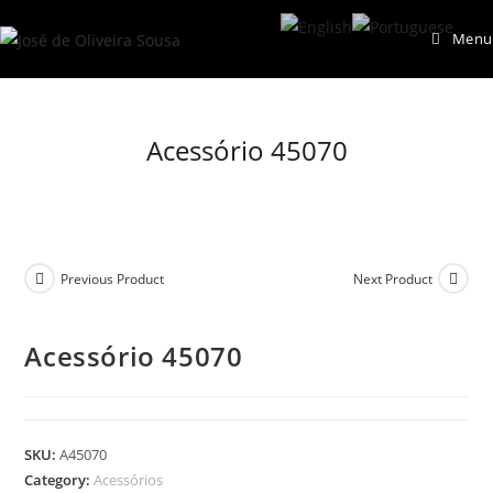
Skip
Menu
to
content
Acessório 45070
Previous Product
Next Product
Acessório 45070
SKU:
A45070
Category:
Acessórios