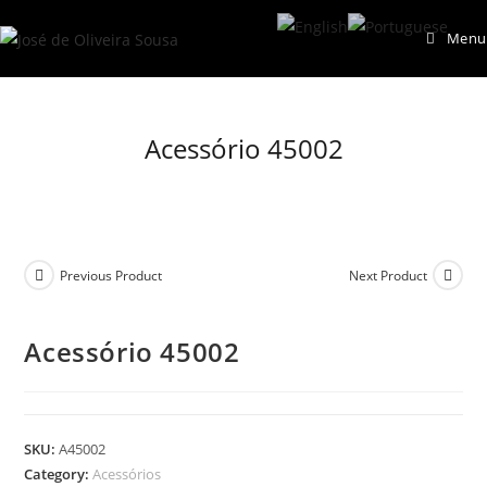
Skip
Menu
to
content
Acessório 45002
Previous Product
Next Product
Acessório 45002
SKU:
A45002
Category:
Acessórios