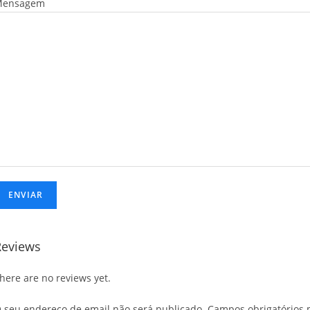
Mensagem
Reviews
here are no reviews yet.
 seu endereço de email não será publicado.
Campos obrigatórios