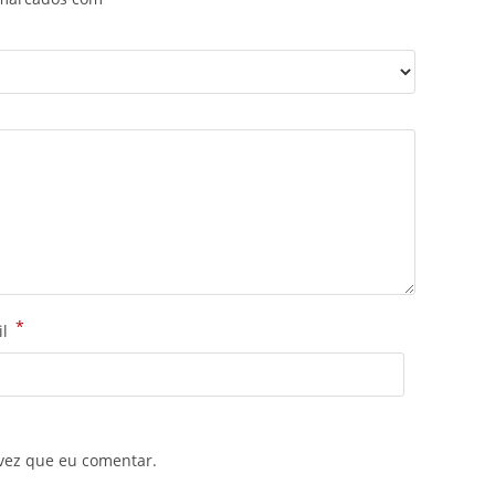
*
il
vez que eu comentar.