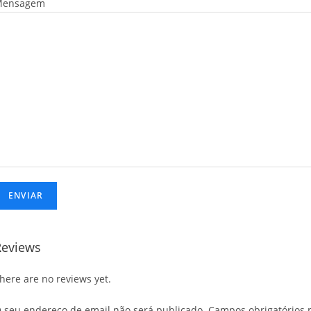
Mensagem
Reviews
here are no reviews yet.
 seu endereço de email não será publicado.
Campos obrigatórios