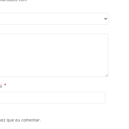
*
il
vez que eu comentar.