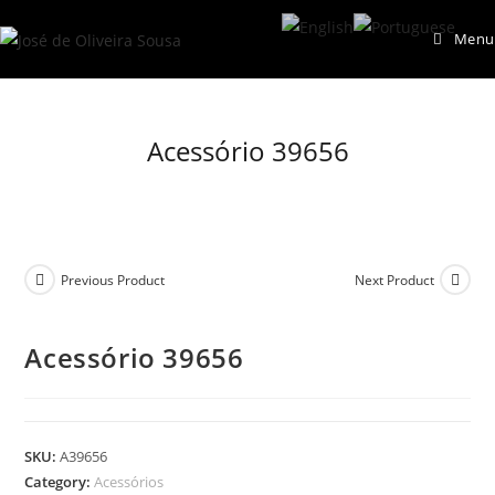
Skip
Menu
to
content
Acessório 39656
Previous Product
Next Product
Acessório 39656
SKU:
A39656
Category:
Acessórios