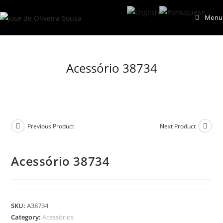
Skip
Menu
to
content
Acessório 38734
Previous Product
Next Product
Acessório 38734
SKU:
A38734
Category:
Acessórios