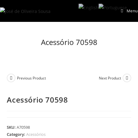
Skip
Menu
to
content
Acessório 70598
Previous Product
Next Product
Acessório 70598
SKU:
A70598
Category:
Acessórios