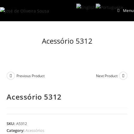
Skip
Menu
to
content
Acessório 5312
Previous Product
Next Product
Acessório 5312
SKU:
A5312
Category:
Acessórios