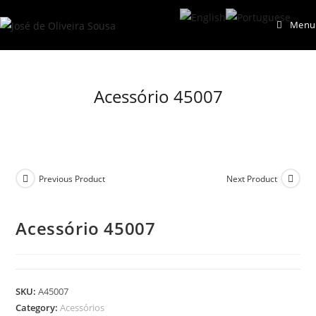
Skip
Menu
to
content
Acessório 45007
Previous Product
Next Product
Acessório 45007
SKU:
A45007
Category:
Acessórios