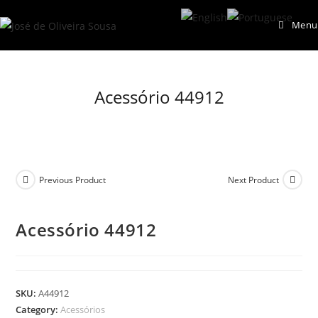
Skip
Menu
to
content
Acessório 44912
Previous Product
Next Product
Acessório 44912
SKU:
A44912
Category:
Acessórios