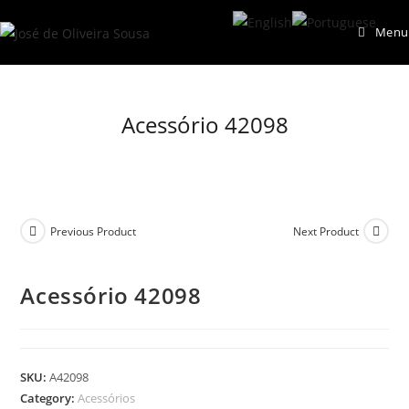
Skip
Menu
to
content
Acessório 42098
Previous Product
Next Product
Acessório 42098
SKU:
A42098
Category:
Acessórios