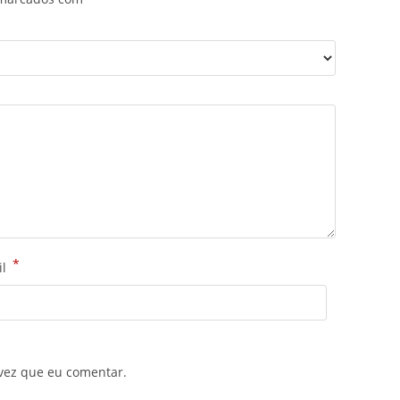
*
il
vez que eu comentar.