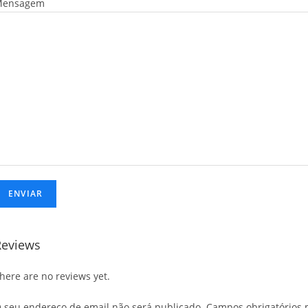
Mensagem
Reviews
here are no reviews yet.
 seu endereço de email não será publicado.
Campos obrigatórios