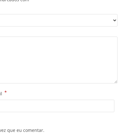
*
il
vez que eu comentar.