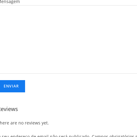
Mensagem
Reviews
here are no reviews yet.
 seu endereço de email não será publicado.
Campos obrigatórios