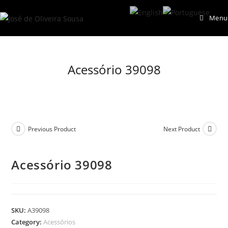
Skip
Menu
to
content
Acessório 39098
Previous Product
Next Product
Acessório 39098
SKU:
A39098
Category:
Acessórios