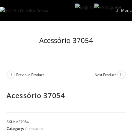
Skip
Menu
to
content
Acessório 37054
Previous Product
Next Product
Acessório 37054
SKU:
A37054
Category:
Acessórios