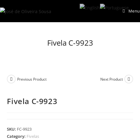
Skip
Menu
to
content
Fivela C-9923
Previous Product
Next Product
Fivela C-9923
SKU:
FC-9923
Category:
Fivelas