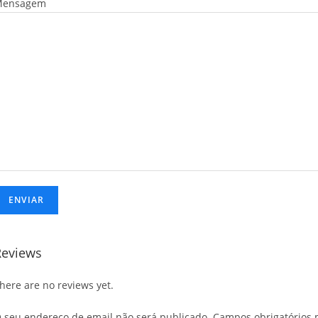
Mensagem
Reviews
here are no reviews yet.
 seu endereço de email não será publicado.
Campos obrigatórios