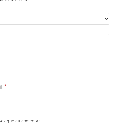
*
il
vez que eu comentar.