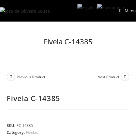
Skip
Menu
to
content
Fivela C-14385
Previous Product
Next Product
Fivela C-14385
SKU:
FC-14385
Category:
Fivelas