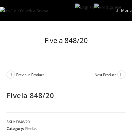
Skip
Menu
to
content
Fivela 848/20
Previous Product
Next Product
Fivela 848/20
SKU:
F848/20
Category:
Fivelas