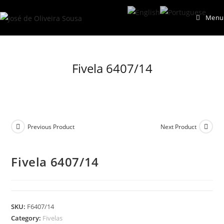
Skip
Menu
to
content
Fivela 6407/14
Previous Product
Next Product
Fivela 6407/14
SKU:
F6407/14
Category:
Fivelas