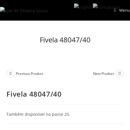
Skip
Menu
to
content
Fivela 48047/40
Previous Product
Next Product
Fivela 48047/40
Também disponível no passe 25.