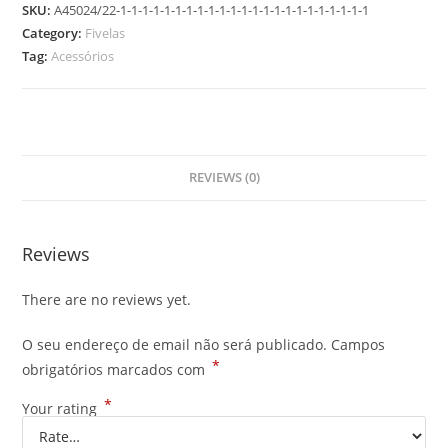
SKU:
A45024/22-1-1-1-1-1-1-1-1-1-1-1-1-1-1-1-1-1-1-1-1-1-1-1
Category:
Fivelas
Tag:
Acessórios
REVIEWS (0)
Reviews
There are no reviews yet.
O seu endereço de email não será publicado.
Campos
*
obrigatórios marcados com
*
Your rating