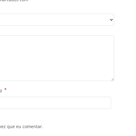
*
il
vez que eu comentar.