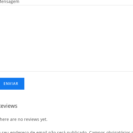
Mensagem
Reviews
here are no reviews yet.
 seu endereço de email não será publicado.
Campos obrigatórios