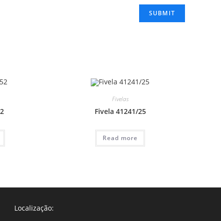
Fivelas
52
Fivela 41241/25
Read more
Localização: