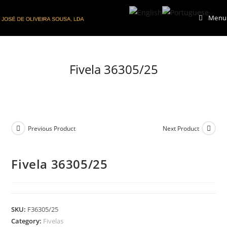
Skip
Menu
to
content
Fivela 36305/25
Previous Product
Next Product
Fivela 36305/25
SKU:
F36305/25
Category:
Fivelas