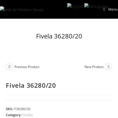
Skip
Menu
to
content
Fivela 36280/20
Previous Product
Next Product
Fivela 36280/20
SKU:
F36280/20
Category:
Fivelas