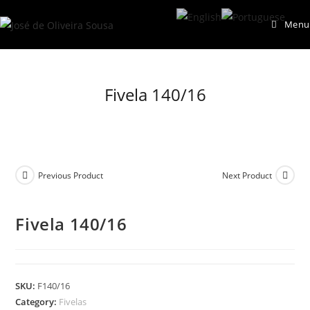
Skip
Menu
to
content
Fivela 140/16
Previous Product
Next Product
Fivela 140/16
SKU:
F140/16
Category:
Fivelas