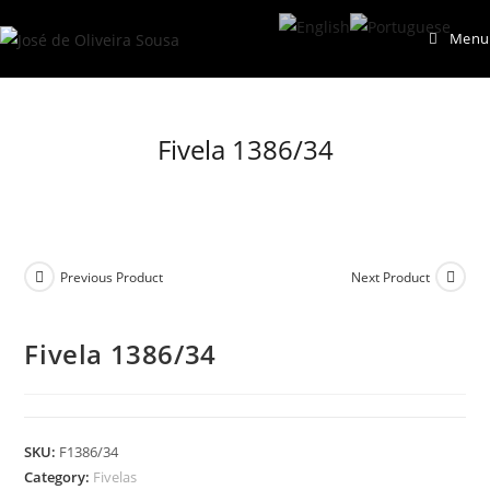
Skip
Menu
to
content
Fivela 1386/34
Previous Product
Next Product
Fivela 1386/34
SKU:
F1386/34
Category:
Fivelas